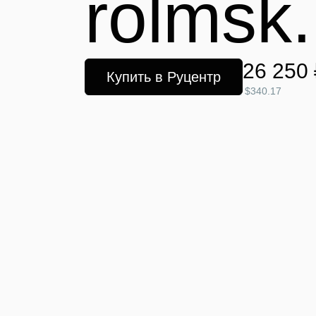
rolmsk.
26 250 
Купить в Руцентр
$340.17